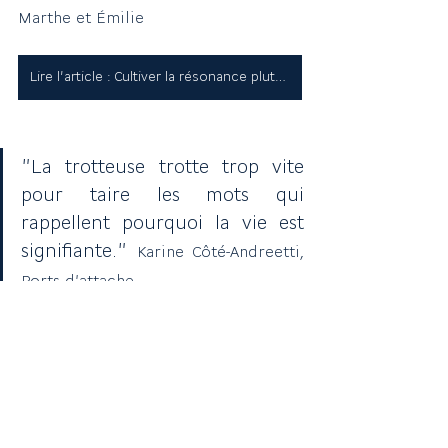
Marthe et Émilie
Lire l'article : Cultiver la résonance plutôt que l'épuisement
"La trotteuse trotte trop vite 
pour taire les mots qui 
rappellent pourquoi la vie est 
signifiante." 
Karine Côté-Andreetti, 
Ports d'attache